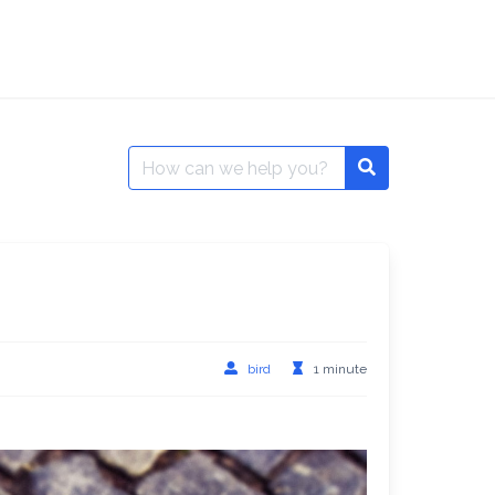
Search
Search
for:
bird
1 minute