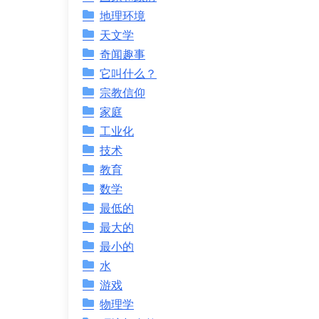
地理环境
天文学
奇闻趣事
它叫什么？
宗教信仰
家庭
工业化
技术
教育
数学
最低的
最大的
最小的
水
游戏
物理学