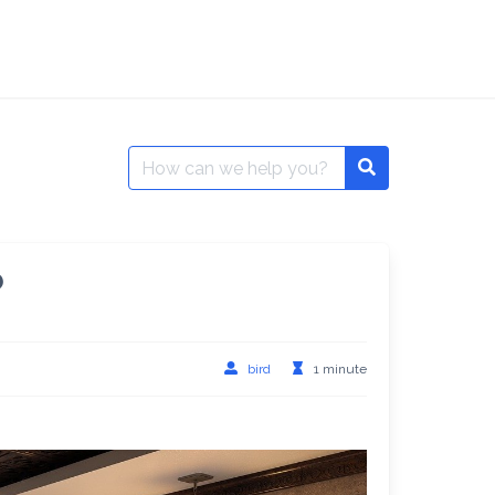
Search
Search
for:
？
bird
1 minute