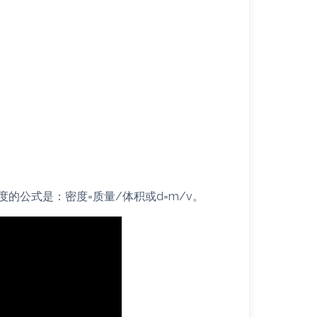
的公式是：密度=质量/体积或d=m/v。