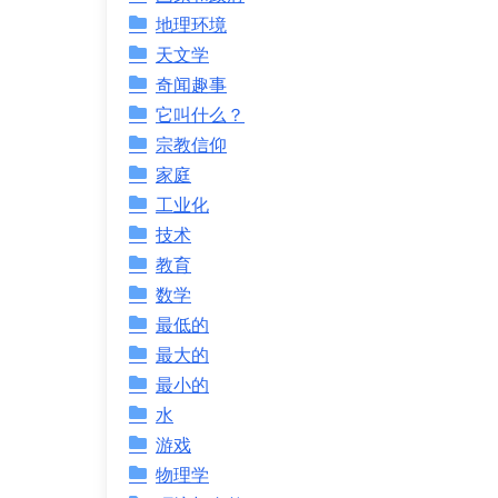
地理环境
天文学
奇闻趣事
它叫什么？
宗教信仰
家庭
工业化
技术
教育
数学
最低的
最大的
最小的
水
游戏
物理学