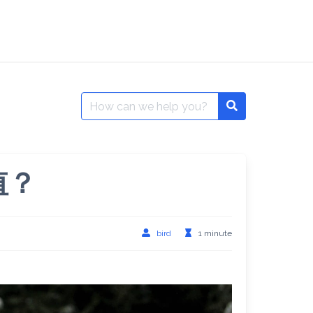
Search
Search
for:
值？
bird
1 minute