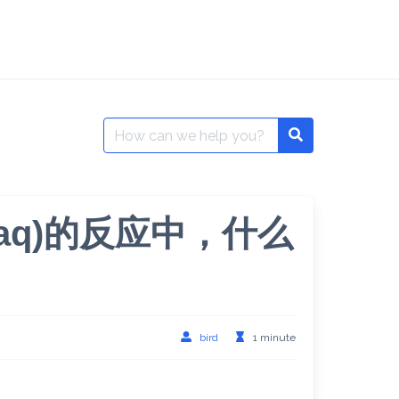
Search
Search
for:
cl(aq)的反应中，什么
bird
1 minute