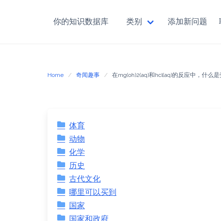
你的知识数据库
类别
添加新问题
Skip
to
content
Home
奇闻趣事
在mg(oh)2(aq)和hcl(aq)的反应中，
体育
动物
化学
历史
古代文化
哪里可以买到
国家
国家和政府