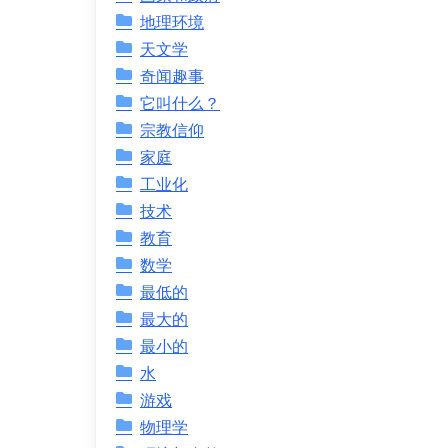
地理环境
天文学
奇闻趣事
它叫什么？
宗教信仰
家庭
工业化
技术
教育
数学
最低的
最大的
最小的
水
游戏
物理学