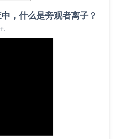
q)的反应中，什么是旁观者离子？
子。