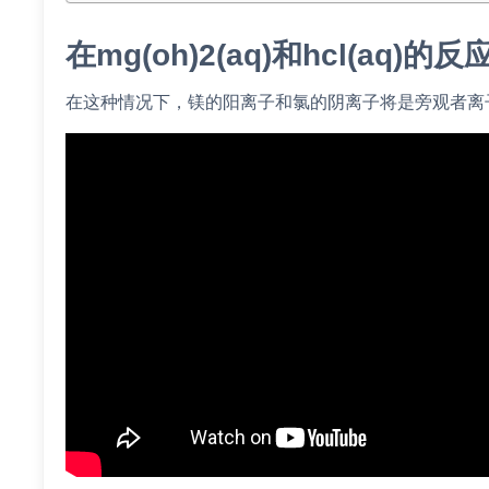
在mg(oh)2(aq)和hcl(a
在这种情况下，镁的阳离子和氯的阴离子将是旁观者离