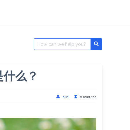
Search
Search
for:
是什么？
bird
0 minutes