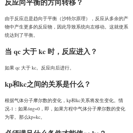
反应向平衡的方向转移？
由于反应总是趋向于平衡（沙特尔原理），反应从多余的产
物中产生更多的反应物，因此导致系统向左移动。这就使系
统达到了平衡。
当 qc 大于 kc 时，反应进入？
如果 qc 大于 kc。反应向后进行。
kp和kc之间的关系是什么？
根据气体分子摩尔数的变化，kp和kc关系将发生变化。情
况-1：如果δng=0，即，如果方程中气体分子摩尔数的变化
为零。那么kp=kc。