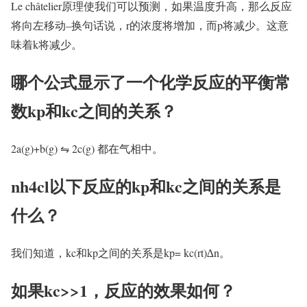
Le châtelier原理使我们可以预测，如果温度升高，那么反应
将向左移动–换句话说，r的浓度将增加，而p将减少。这意
味着k将减少。
哪个公式显示了一个化学反应的平衡常
数kp和kc之间的关系？
2a(g)+b(g) ⇋ 2c(g) 都在气相中。
nh4cl以下反应的kp和kc之间的关系是
什么？
我们知道，kc和kp之间的关系是kp= kc(rt)∆n。
如果kc>>1，反应的效果如何？