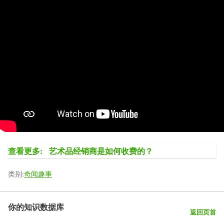
查看更多:
艺术品经销商是如何收费的？
类别:
奇闻趣事
你的知识数据库
返回页首