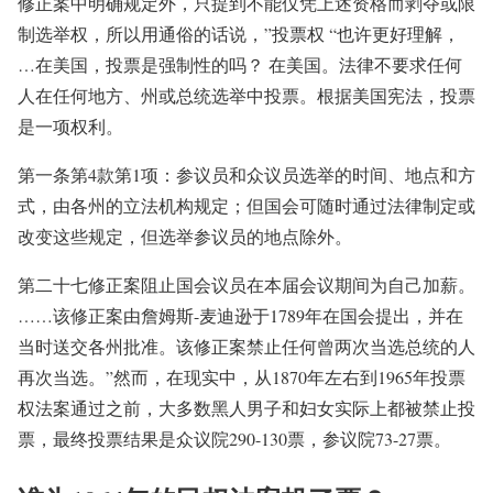
修正案中明确规定外，只提到不能仅凭上述资格而剥夺或限
制选举权，所以用通俗的话说，”投票权 “也许更好理解，
…在美国，投票是强制性的吗？ 在美国。法律不要求任何
人在任何地方、州或总统选举中投票。根据美国宪法，投票
是一项权利。
第一条第4款第1项：参议员和众议员选举的时间、地点和方
式，由各州的立法机构规定；但国会可随时通过法律制定或
改变这些规定，但选举参议员的地点除外。
第二十七修正案阻止国会议员在本届会议期间为自己加薪。
……该修正案由詹姆斯-麦迪逊于1789年在国会提出，并在
当时送交各州批准。该修正案禁止任何曾两次当选总统的人
再次当选。”然而，在现实中，从1870年左右到1965年投票
权法案通过之前，大多数黑人男子和妇女实际上都被禁止投
票，最终投票结果是众议院290-130票，参议院73-27票。