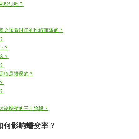
哪些过程？
率会随着时间的推移而降低？
？
下？
么？
？
哪项是错误的？
？
？
讨论蠕变的三个阶段？
如何影响蠕变率？