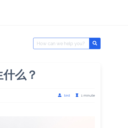
Search
Search
for:
生什么？
bird
1 minute