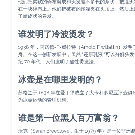
他们把柔软的碎布剪成和头发差不多长的条状，把湿头
在一块碎布上。他们把破布的尾端夹在头顶上，然后上
了螺旋状的卷发。
谁发明了冷波烫发？
1938 年，阿诺德-F-威拉特（Arnold F willat
身。在这一创新发展中，虽然 “还原乳液 “可以分解头
纪 70 年代，人们发明了酸性烫发法。
冰壶是在哪里发明的？
苏格兰于 1838 年在爱丁堡成立了大卡利多尼亚冰壶俱乐部（Gran
为冰壶运动的管理机构。
谁是第一位黑人百万富翁？
沃克（Sarah Breedlove，生于 1979 年）是