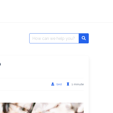
Search
Search
for:
？
bird
1 minute