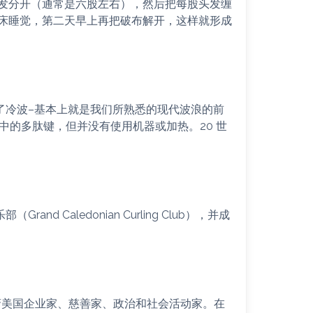
发分开（通常是六股左右），然后把每股头发缠
床睡觉，第二天早上再把破布解开，这样就形成
tin）发明了冷波–基本上就是我们所熟悉的现代波浪的前
发中的多肽键，但并没有使用机器或加热。20 世
d Caledonian Curling Club），并成
一位非洲裔美国企业家、慈善家、政治和社会活动家。在