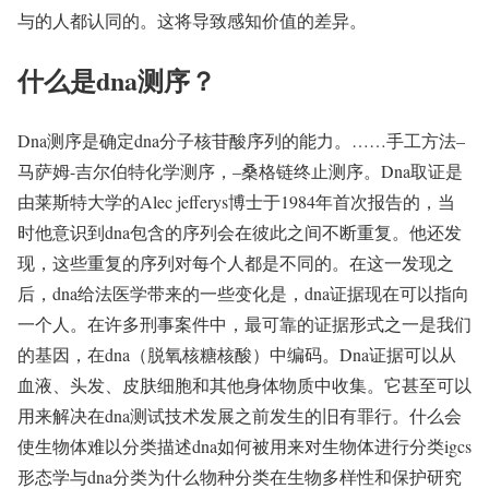
与的人都认同的。这将导致感知价值的差异。
什么是dna测序？
Dna测序是确定dna分子核苷酸序列的能力。……手工方法–
马萨姆-吉尔伯特化学测序，–桑格链终止测序。Dna取证是
由莱斯特大学的Alec jefferys博士于1984年首次报告的，当
时他意识到dna包含的序列会在彼此之间不断重复。他还发
现，这些重复的序列对每个人都是不同的。在这一发现之
后，dna给法医学带来的一些变化是，dna证据现在可以指向
一个人。在许多刑事案件中，最可靠的证据形式之一是我们
的基因，在dna（脱氧核糖核酸）中编码。Dna证据可以从
血液、头发、皮肤细胞和其他身体物质中收集。它甚至可以
用来解决在dna测试技术发展之前发生的旧有罪行。什么会
使生物体难以分类描述dna如何被用来对生物体进行分类igcs
形态学与dna分类为什么物种分类在生物多样性和保护研究